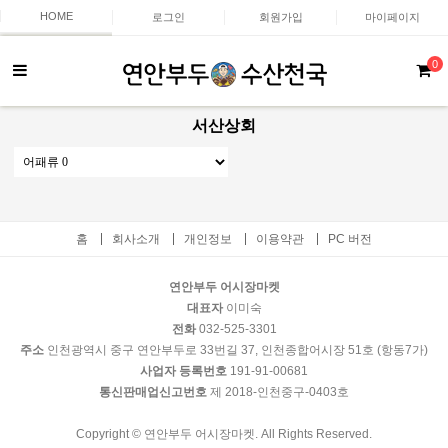
HOME
로그인
회원가입
마이페이지
0
서산상회
홈
회사소개
개인정보
이용약관
PC 버전
연안부두 어시장마켓
대표자
이미숙
전화
032-525-3301
주소
인천광역시 중구 연안부두로 33번길 37, 인천종합어시장 51호 (항동7가)
사업자 등록번호
191-91-00681
통신판매업신고번호
제 2018-인천중구-0403호
Copyright © 연안부두 어시장마켓. All Rights Reserved.