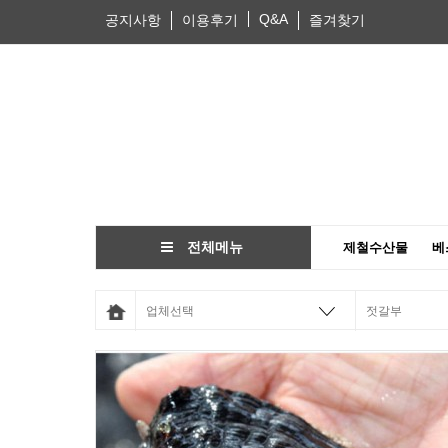
Q&A
공지사항
이용후기
즐겨찾기
전체메뉴
제철수산물
베
업체선택
젓갈부